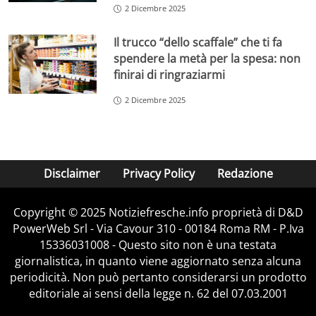
2 Dicembre 2025
Il trucco “dello scaffale” che ti fa
spendere la metà per la spesa: non
finirai di ringraziarmi
2 Dicembre 2025
Disclaimer
Privacy Policy
Redazione
Copyright © 2025 Notiziefresche.info proprietà di D&D
PowerWeb Srl - Via Cavour 310 - 00184 Roma RM - P.Iva
15336031008 - Questo sito non è una testata
giornalistica, in quanto viene aggiornato senza alcuna
periodicità. Non può pertanto considerarsi un prodotto
editoriale ai sensi della legge n. 62 del 07.03.2001