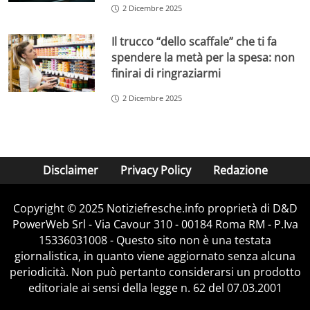
2 Dicembre 2025
Il trucco “dello scaffale” che ti fa
spendere la metà per la spesa: non
finirai di ringraziarmi
2 Dicembre 2025
Disclaimer
Privacy Policy
Redazione
Copyright © 2025 Notiziefresche.info proprietà di D&D
PowerWeb Srl - Via Cavour 310 - 00184 Roma RM - P.Iva
15336031008 - Questo sito non è una testata
giornalistica, in quanto viene aggiornato senza alcuna
periodicità. Non può pertanto considerarsi un prodotto
editoriale ai sensi della legge n. 62 del 07.03.2001