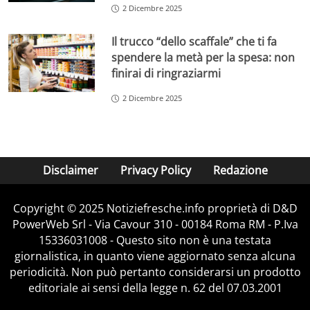
2 Dicembre 2025
Il trucco “dello scaffale” che ti fa
spendere la metà per la spesa: non
finirai di ringraziarmi
2 Dicembre 2025
Disclaimer
Privacy Policy
Redazione
Copyright © 2025 Notiziefresche.info proprietà di D&D
PowerWeb Srl - Via Cavour 310 - 00184 Roma RM - P.Iva
15336031008 - Questo sito non è una testata
giornalistica, in quanto viene aggiornato senza alcuna
periodicità. Non può pertanto considerarsi un prodotto
editoriale ai sensi della legge n. 62 del 07.03.2001