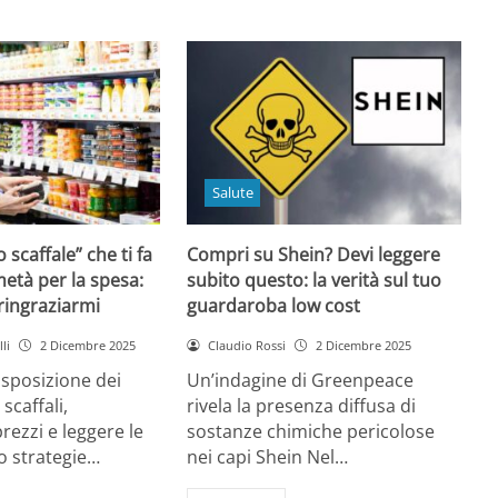
Salute
o scaffale” che ti fa
Compri su Shein? Devi leggere
età per la spesa:
subito questo: la verità sul tuo
 ringraziarmi
guardaroba low cost
li
2 Dicembre 2025
Claudio Rossi
2 Dicembre 2025
disposizione dei
Un’indagine di Greenpeace
 scaffali,
rivela la presenza diffusa di
rezzi e leggere le
sostanze chimiche pericolose
o strategie…
nei capi Shein Nel…