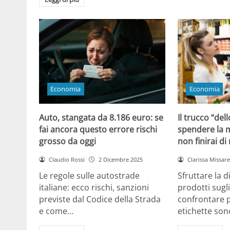
Economia
Economia
Auto, stangata da 8.186 euro: se
Il trucco “dell
fai ancora questo errore rischi
spendere la m
grosso da oggi
non finirai di
Claudio Rossi
2 Dicembre 2025
Clarissa Missarel
Le regole sulle autostrade
Sfruttare la 
italiane: ecco rischi, sanzioni
prodotti sugli
previste dal Codice della Strada
confrontare p
e come…
etichette son