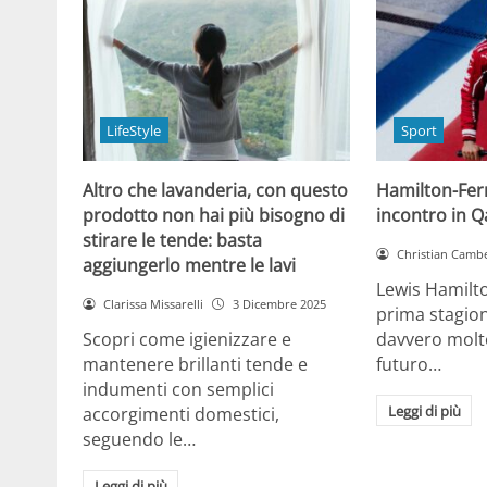
LifeStyle
Sport
Altro che lavanderia, con questo
Hamilton-Ferra
prodotto non hai più bisogno di
incontro in Qa
stirare le tende: basta
Christian Cambe
aggiungerlo mentre le lavi
Lewis Hamilt
Clarissa Missarelli
3 Dicembre 2025
prima stagion
Scopri come igienizzare e
davvero molto
mantenere brillanti tende e
futuro…
indumenti con semplici
Leggi di più
accorgimenti domestici,
seguendo le…
Leggi di più