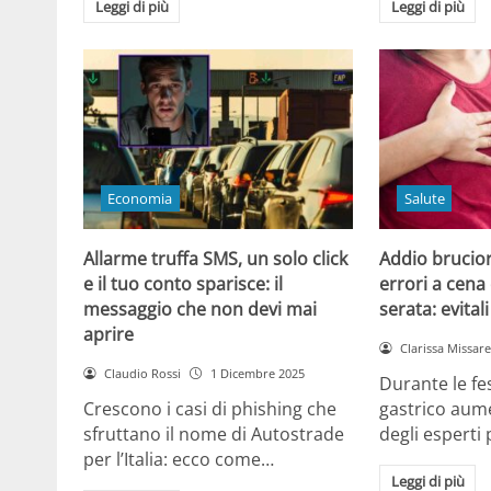
Leggi di più
Leggi di più
Economia
Salute
Allarme truffa SMS, un solo click
Addio brucior
e il tuo conto sparisce: il
errori a cena 
messaggio che non devi mai
serata: evital
aprire
Clarissa Missarel
Claudio Rossi
1 Dicembre 2025
Durante le fes
Crescono i casi di phishing che
gastrico aume
sfruttano il nome di Autostrade
degli esperti
per l’Italia: ecco come…
Leggi di più