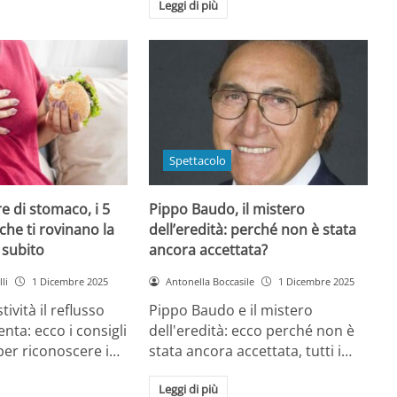
Leggi di più
Spettacolo
e di stomaco, i 5
Pippo Baudo, il mistero
che ti rovinano la
dell’eredità: perché non è stata
i subito
ancora accettata?
li
1 Dicembre 2025
Antonella Boccasile
1 Dicembre 2025
tività il reflusso
Pippo Baudo e il mistero
nta: ecco i consigli
dell'eredità: ecco perché non è
 per riconoscere i…
stata ancora accettata, tutti i…
Leggi di più