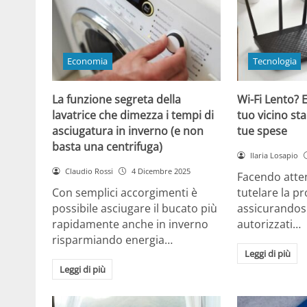
Economia
Tecnologia
La funzione segreta della
Wi-Fi Lento? E
lavatrice che dimezza i tempi di
tuo vicino sta
asciugatura in inverno (e non
tue spese
basta una centrifuga)
Ilaria Losapio
Claudio Rossi
4 Dicembre 2025
Facendo atten
Con semplici accorgimenti è
tutelare la pr
possibile asciugare il bucato più
assicurandosi
rapidamente anche in inverno
autorizzati…
risparmiando energia…
Leggi di più
Leggi di più