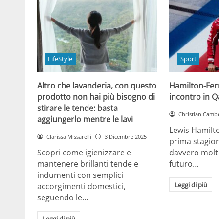
LifeStyle
Sport
Altro che lavanderia, con questo
Hamilton-Ferra
prodotto non hai più bisogno di
incontro in Qa
stirare le tende: basta
Christian Cambe
aggiungerlo mentre le lavi
Lewis Hamilt
Clarissa Missarelli
3 Dicembre 2025
prima stagion
Scopri come igienizzare e
davvero molto
mantenere brillanti tende e
futuro…
indumenti con semplici
Leggi di più
accorgimenti domestici,
seguendo le…
Leggi di più