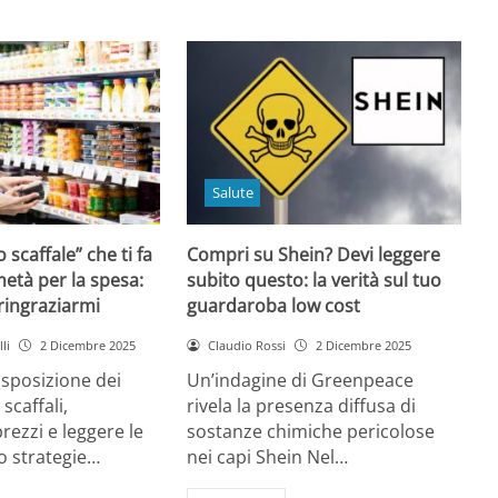
Salute
o scaffale” che ti fa
Compri su Shein? Devi leggere
età per la spesa:
subito questo: la verità sul tuo
 ringraziarmi
guardaroba low cost
li
2 Dicembre 2025
Claudio Rossi
2 Dicembre 2025
disposizione dei
Un’indagine di Greenpeace
 scaffali,
rivela la presenza diffusa di
rezzi e leggere le
sostanze chimiche pericolose
o strategie…
nei capi Shein Nel…