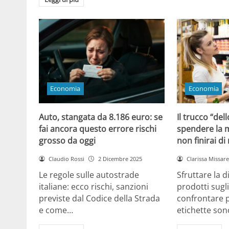
Economia
Economia
Auto, stangata da 8.186 euro: se
Il trucco “dell
fai ancora questo errore rischi
spendere la m
grosso da oggi
non finirai di
Claudio Rossi
2 Dicembre 2025
Clarissa Missarel
Le regole sulle autostrade
Sfruttare la 
italiane: ecco rischi, sanzioni
prodotti sugli
previste dal Codice della Strada
confrontare p
e come…
etichette son