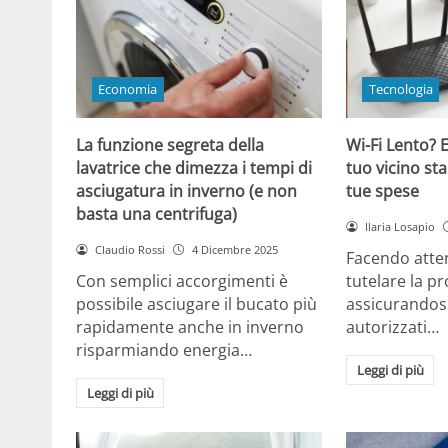
Economia
Tecnologia
La funzione segreta della
Wi-Fi Lento? E
lavatrice che dimezza i tempi di
tuo vicino sta
asciugatura in inverno (e non
tue spese
basta una centrifuga)
Ilaria Losapio
Claudio Rossi
4 Dicembre 2025
Facendo atten
Con semplici accorgimenti è
tutelare la pr
possibile asciugare il bucato più
assicurandosi
rapidamente anche in inverno
autorizzati…
risparmiando energia…
Leggi di più
Leggi di più