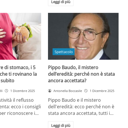
Leggi di più
Spettacolo
e di stomaco, i 5
Pippo Baudo, il mistero
che ti rovinano la
dell’eredità: perché non è stata
i subito
ancora accettata?
li
1 Dicembre 2025
Antonella Boccasile
1 Dicembre 2025
tività il reflusso
Pippo Baudo e il mistero
nta: ecco i consigli
dell'eredità: ecco perché non è
 per riconoscere i…
stata ancora accettata, tutti i…
Leggi di più