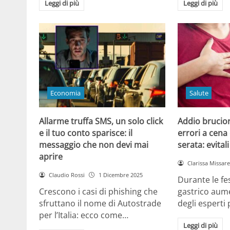
Leggi di più
Leggi di più
Economia
Salute
Allarme truffa SMS, un solo click
Addio brucior
e il tuo conto sparisce: il
errori a cena 
messaggio che non devi mai
serata: evital
aprire
Clarissa Missarel
Claudio Rossi
1 Dicembre 2025
Durante le fes
Crescono i casi di phishing che
gastrico aume
sfruttano il nome di Autostrade
degli esperti
per l’Italia: ecco come…
Leggi di più