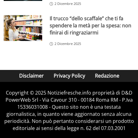
2 Dicembre 2025
Il trucco “dello scaffale” che ti fa
spendere la metà per la spesa: non
finirai di ringraziarmi
2 Dicembre 2025
Disclaimer
Privacy Policy
Redazione
Copyright © 2025 Notiziefresche.info proprietà di D&D
PowerWeb Srl - Via Cavour 310 - 00184 Roma RM - P.Iva
15336031008 - Questo sito non è una testata
giornalistica, in quanto viene aggiornato senza alcuna
periodicità. Non può pertanto considerarsi un prodotto
editoriale ai sensi della legge n. 62 del 07.03.2001