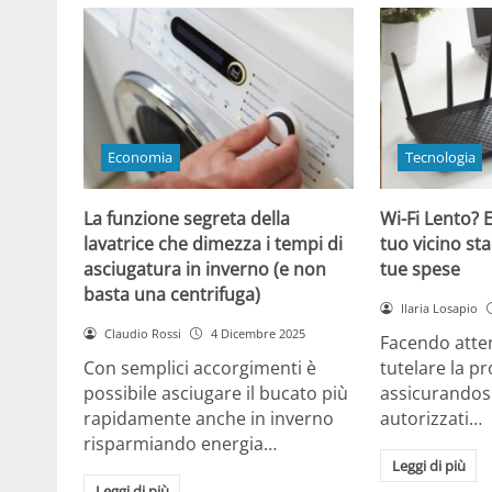
Economia
Tecnologia
La funzione segreta della
Wi-Fi Lento? E
lavatrice che dimezza i tempi di
tuo vicino sta
asciugatura in inverno (e non
tue spese
basta una centrifuga)
Ilaria Losapio
Claudio Rossi
4 Dicembre 2025
Facendo atten
Con semplici accorgimenti è
tutelare la pr
possibile asciugare il bucato più
assicurandosi
rapidamente anche in inverno
autorizzati…
risparmiando energia…
Leggi di più
Leggi di più