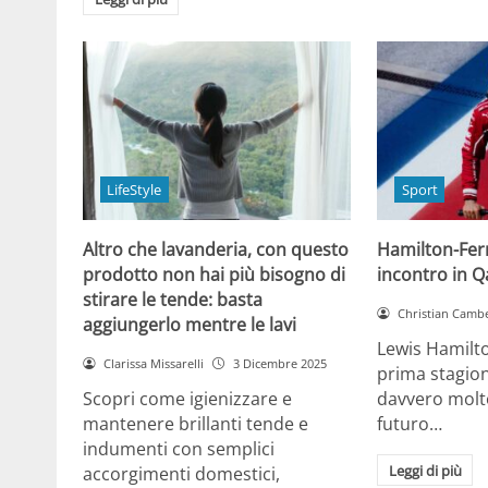
LifeStyle
Sport
Altro che lavanderia, con questo
Hamilton-Ferra
prodotto non hai più bisogno di
incontro in Qa
stirare le tende: basta
Christian Cambe
aggiungerlo mentre le lavi
Lewis Hamilt
Clarissa Missarelli
3 Dicembre 2025
prima stagion
Scopri come igienizzare e
davvero molto
mantenere brillanti tende e
futuro…
indumenti con semplici
Leggi di più
accorgimenti domestici,