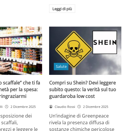
Leggi di più
Salute
o scaffale” che ti fa
Compri su Shein? Devi leggere
età per la spesa:
subito questo: la verità sul tuo
 ringraziarmi
guardaroba low cost
li
2 Dicembre 2025
Claudio Rossi
2 Dicembre 2025
disposizione dei
Un’indagine di Greenpeace
 scaffali,
rivela la presenza diffusa di
rezzi e leggere le
sostanze chimiche pericolose