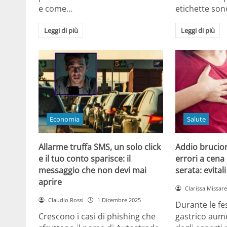
e come…
etichette son
Leggi di più
Leggi di più
Economia
Salute
Allarme truffa SMS, un solo click
Addio brucior
e il tuo conto sparisce: il
errori a cena 
messaggio che non devi mai
serata: evital
aprire
Clarissa Missarel
Claudio Rossi
1 Dicembre 2025
Durante le fes
Crescono i casi di phishing che
gastrico aume