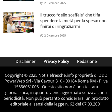
2 Dicembre 2025
Il trucco “dello scaffale” che ti fa
spendere la metà per la spesa: non
finirai di ringraziarmi
2 Dicembre 2025
Disclaimer
Privacy Policy
Redazione
Copyright © 2025 Notiziefresche.info proprietà di D&D
PowerWeb Srl - Via Cavour 310 - 00184 Roma RM - P.Iva
15336031008 - Questo sito non è una testata
giornalistica, in quanto viene aggiornato senza alcuna
periodicità. Non può pertanto considerarsi un prodotto
editoriale ai sensi della legge n. 62 del 07.03.2001