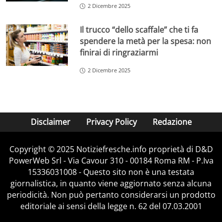
2 Dicembre 2025
Il trucco “dello scaffale” che ti fa
spendere la metà per la spesa: non
finirai di ringraziarmi
2 Dicembre 2025
Disclaimer
Privacy Policy
Redazione
Copyright © 2025 Notiziefresche.info proprietà di D&D
PowerWeb Srl - Via Cavour 310 - 00184 Roma RM - P.Iva
15336031008 - Questo sito non è una testata
giornalistica, in quanto viene aggiornato senza alcuna
periodicità. Non può pertanto considerarsi un prodotto
editoriale ai sensi della legge n. 62 del 07.03.2001