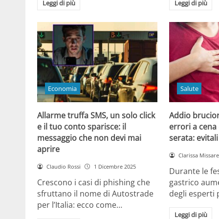
Leggi di più
Leggi di più
Economia
Salute
Allarme truffa SMS, un solo click
Addio brucior
e il tuo conto sparisce: il
errori a cena 
messaggio che non devi mai
serata: evital
aprire
Clarissa Missarel
Claudio Rossi
1 Dicembre 2025
Durante le fes
Crescono i casi di phishing che
gastrico aume
sfruttano il nome di Autostrade
degli esperti
per l’Italia: ecco come…
Leggi di più