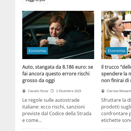
Economia
Economia
Auto, stangata da 8.186 euro: se
Il trucco “dell
fai ancora questo errore rischi
spendere la m
grosso da oggi
non finirai di
Claudio Rossi
2 Dicembre 2025
Clarissa Missarel
Le regole sulle autostrade
Sfruttare la 
italiane: ecco rischi, sanzioni
prodotti sugli
previste dal Codice della Strada
confrontare p
e come…
etichette son