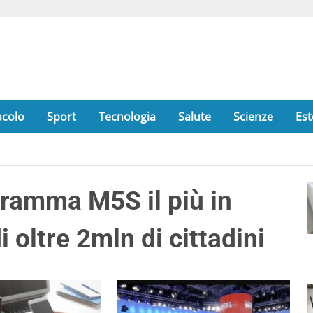
acolo
Sport
Tecnologia
Salute
Scienze
Est
gramma M5S il più in
i oltre 2mln di cittadini