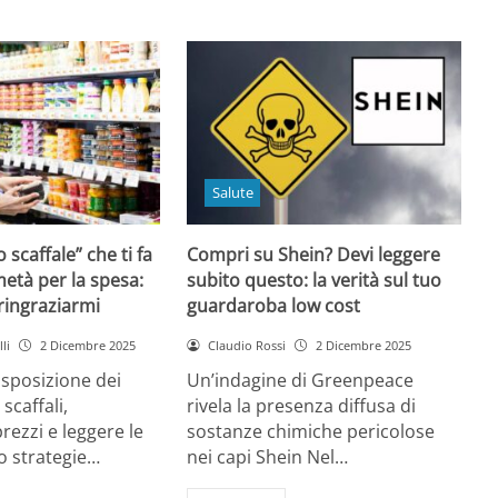
Salute
o scaffale” che ti fa
Compri su Shein? Devi leggere
età per la spesa:
subito questo: la verità sul tuo
 ringraziarmi
guardaroba low cost
li
2 Dicembre 2025
Claudio Rossi
2 Dicembre 2025
disposizione dei
Un’indagine di Greenpeace
 scaffali,
rivela la presenza diffusa di
rezzi e leggere le
sostanze chimiche pericolose
o strategie…
nei capi Shein Nel…