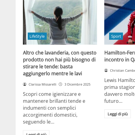
LifeStyle
Sport
Altro che lavanderia, con questo
Hamilton-Ferra
prodotto non hai più bisogno di
incontro in Qa
stirare le tende: basta
Christian Cambe
aggiungerlo mentre le lavi
Lewis Hamilt
Clarissa Missarelli
3 Dicembre 2025
prima stagion
Scopri come igienizzare e
davvero molto
mantenere brillanti tende e
futuro…
indumenti con semplici
Leggi di più
accorgimenti domestici,
seguendo le…
Leggi di più