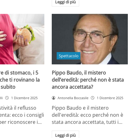
Leggi di più
Spettacolo
e di stomaco, i 5
Pippo Baudo, il mistero
che ti rovinano la
dell’eredità: perché non è stata
i subito
ancora accettata?
li
1 Dicembre 2025
Antonella Boccasile
1 Dicembre 2025
tività il reflusso
Pippo Baudo e il mistero
nta: ecco i consigli
dell'eredità: ecco perché non è
 per riconoscere i…
stata ancora accettata, tutti i…
Leggi di più