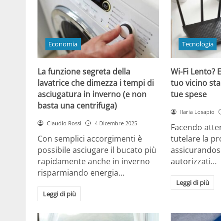
Economia
Tecnologia
La funzione segreta della
Wi-Fi Lento? E
lavatrice che dimezza i tempi di
tuo vicino sta
asciugatura in inverno (e non
tue spese
basta una centrifuga)
Ilaria Losapio
Claudio Rossi
4 Dicembre 2025
Facendo atten
Con semplici accorgimenti è
tutelare la pr
possibile asciugare il bucato più
assicurandosi
rapidamente anche in inverno
autorizzati…
risparmiando energia…
Leggi di più
Leggi di più