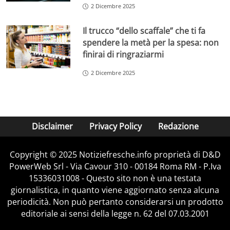
2 Dicembre 2025
Il trucco “dello scaffale” che ti fa
spendere la metà per la spesa: non
finirai di ringraziarmi
2 Dicembre 2025
Disclaimer
Privacy Policy
Redazione
Copyright © 2025 Notiziefresche.info proprietà di D&D
PowerWeb Srl - Via Cavour 310 - 00184 Roma RM - P.Iva
15336031008 - Questo sito non è una testata
giornalistica, in quanto viene aggiornato senza alcuna
periodicità. Non può pertanto considerarsi un prodotto
editoriale ai sensi della legge n. 62 del 07.03.2001