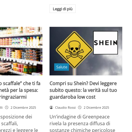
Leggi di più
Salute
o scaffale” che ti fa
Compri su Shein? Devi leggere
età per la spesa:
subito questo: la verità sul tuo
 ringraziarmi
guardaroba low cost
li
2 Dicembre 2025
Claudio Rossi
2 Dicembre 2025
disposizione dei
Un’indagine di Greenpeace
 scaffali,
rivela la presenza diffusa di
rezzi e leggere le
sostanze chimiche pericolose