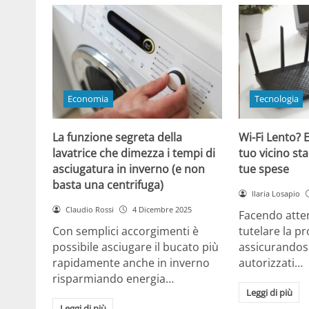
Economia
Tecnologia
La funzione segreta della
Wi-Fi Lento? E
lavatrice che dimezza i tempi di
tuo vicino sta
asciugatura in inverno (e non
tue spese
basta una centrifuga)
Ilaria Losapio
Claudio Rossi
4 Dicembre 2025
Facendo atten
Con semplici accorgimenti è
tutelare la pr
possibile asciugare il bucato più
assicurandosi
rapidamente anche in inverno
autorizzati…
risparmiando energia…
Leggi di più
Leggi di più