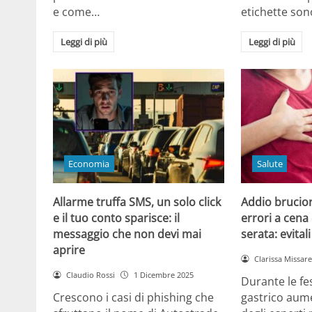
e come…
etichette son
Leggi di più
Leggi di più
Economia
Salute
Allarme truffa SMS, un solo click
Addio brucior
e il tuo conto sparisce: il
errori a cena 
messaggio che non devi mai
serata: evital
aprire
Clarissa Missarel
Claudio Rossi
1 Dicembre 2025
Durante le fes
Crescono i casi di phishing che
gastrico aume