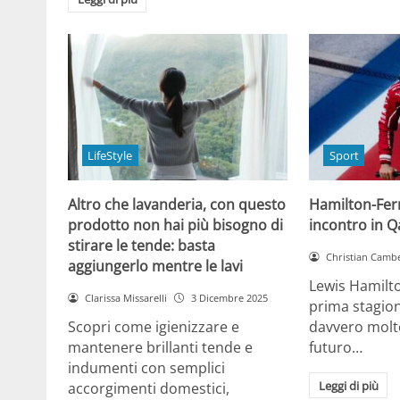
LifeStyle
Sport
Altro che lavanderia, con questo
Hamilton-Ferra
prodotto non hai più bisogno di
incontro in Qa
stirare le tende: basta
Christian Cambe
aggiungerlo mentre le lavi
Lewis Hamilt
Clarissa Missarelli
3 Dicembre 2025
prima stagion
Scopri come igienizzare e
davvero molto
mantenere brillanti tende e
futuro…
indumenti con semplici
Leggi di più
accorgimenti domestici,