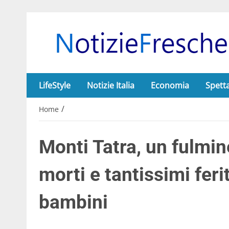
LifeStyle
Notizie Italia
Economia
Spett
/
Home
Monti Tatra, un fulmine
morti e tantissimi feri
bambini