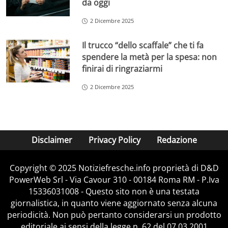
da oggi
2 Dicembre 2025
Il trucco “dello scaffale” che ti fa
spendere la metà per la spesa: non
finirai di ringraziarmi
2 Dicembre 2025
Disclaimer
Privacy Policy
Redazione
Copyright © 2025 Notiziefresche.info proprietà di D&D
PowerWeb Srl - Via Cavour 310 - 00184 Roma RM - P.Iva
15336031008 - Questo sito non è una testata
giornalistica, in quanto viene aggiornato senza alcuna
periodicità. Non può pertanto considerarsi un prodotto
editoriale ai sensi della legge n. 62 del 07.03.2001