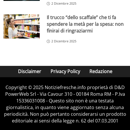
2 Dicembre 2025
Il trucco “dello scaffale” che ti fa
spendere la metà per la spesa: non
finirai di ringraziarmi
2 Dicembre 2025
Disclaimer
Privacy Policy
Redazione
Copyright © 2025 Notiziefresche.info proprietà di D&D
PowerWeb Srl - Via Cavour 310 - 00184 Roma RM - P.Iva
15336031008 - Questo sito non è una testata
giornalistica, in quanto viene aggiornato senza alcuna
periodicità. Non può pertanto considerarsi un prodotto
editoriale ai sensi della legge n. 62 del 07.03.2001