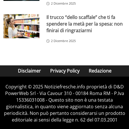
2 Dicembre 2025
Il trucco “dello scaffale” che ti fa
spendere la metà per la spesa: non
finirai di ringraziarmi
2 Dicembre 2025
Disclaimer
Privacy Policy
Redazione
Copyright © 2025 Notiziefresche.info proprietà di D&D
PowerWeb Srl - Via Cavour 310 - 00184 Roma RM - P.Iva
15336031008 - Questo sito non è una testata
giornalistica, in quanto viene aggiornato senza alcuna
periodicità. Non può pertanto considerarsi un prodotto
editoriale ai sensi della legge n. 62 del 07.03.2001