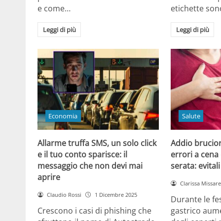
e come…
etichette son
Leggi di più
Leggi di più
Economia
Salute
Allarme truffa SMS, un solo click
Addio brucior
e il tuo conto sparisce: il
errori a cena 
messaggio che non devi mai
serata: evital
aprire
Clarissa Missarel
Claudio Rossi
1 Dicembre 2025
Durante le fes
Crescono i casi di phishing che
gastrico aume