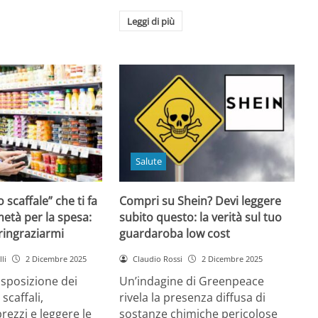
Leggi di più
Salute
o scaffale” che ti fa
Compri su Shein? Devi leggere
età per la spesa:
subito questo: la verità sul tuo
 ringraziarmi
guardaroba low cost
li
2 Dicembre 2025
Claudio Rossi
2 Dicembre 2025
disposizione dei
Un’indagine di Greenpeace
 scaffali,
rivela la presenza diffusa di
rezzi e leggere le
sostanze chimiche pericolose