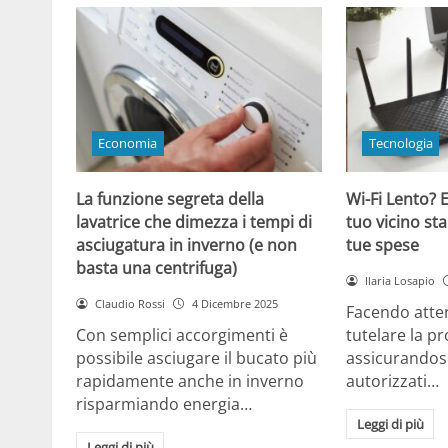
Economia
Tecnologia
La funzione segreta della
Wi-Fi Lento? E
lavatrice che dimezza i tempi di
tuo vicino sta
asciugatura in inverno (e non
tue spese
basta una centrifuga)
Ilaria Losapio
Claudio Rossi
4 Dicembre 2025
Facendo atten
Con semplici accorgimenti è
tutelare la pr
possibile asciugare il bucato più
assicurandosi
rapidamente anche in inverno
autorizzati…
risparmiando energia…
Leggi di più
Leggi di più