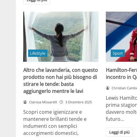
LifeStyle
Sport
Altro che lavanderia, con questo
Hamilton-Ferra
prodotto non hai più bisogno di
incontro in Qa
stirare le tende: basta
Christian Cambe
aggiungerlo mentre le lavi
Lewis Hamilt
Clarissa Missarelli
3 Dicembre 2025
prima stagion
Scopri come igienizzare e
davvero molto
mantenere brillanti tende e
futuro…
indumenti con semplici
Leggi di più
accorgimenti domestici,