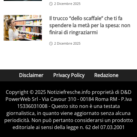
2 Dicembre 2025
Il trucco “dello scaffale” che ti fa
spendere la metà per la spesa: non
finirai di ringraziarmi
2 Dicembre 2025
Disclaimer
Privacy Policy
Redazione
Copyright © 2025 Notiziefresche.info proprietà di D&D
PowerWeb Srl - Via Cavour 310 - 00184 Roma RM - P.Iva
15336031008 - Questo sito non è una testata
giornalistica, in quanto viene aggiornato senza alcuna
periodicità. Non può pertanto considerarsi un prodotto
editoriale ai sensi della legge n. 62 del 07.03.2001