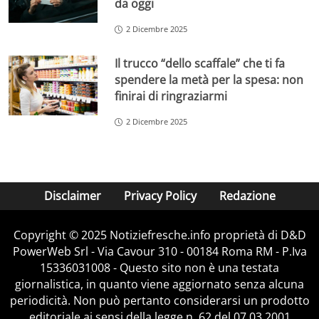
da oggi
2 Dicembre 2025
Il trucco “dello scaffale” che ti fa
spendere la metà per la spesa: non
finirai di ringraziarmi
2 Dicembre 2025
Disclaimer
Privacy Policy
Redazione
Copyright © 2025 Notiziefresche.info proprietà di D&D
PowerWeb Srl - Via Cavour 310 - 00184 Roma RM - P.Iva
15336031008 - Questo sito non è una testata
giornalistica, in quanto viene aggiornato senza alcuna
periodicità. Non può pertanto considerarsi un prodotto
editoriale ai sensi della legge n. 62 del 07.03.2001