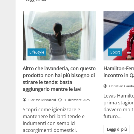
LifeStyle
Sport
Altro che lavanderia, con questo
Hamilton-Ferra
prodotto non hai più bisogno di
incontro in Qa
stirare le tende: basta
Christian Cambe
aggiungerlo mentre le lavi
Lewis Hamilt
Clarissa Missarelli
3 Dicembre 2025
prima stagion
Scopri come igienizzare e
davvero molto
mantenere brillanti tende e
futuro…
indumenti con semplici
Leggi di più
accorgimenti domestici,