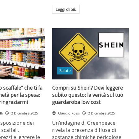
Leggi di più
Salute
o scaffale” che ti fa
Compri su Shein? Devi leggere
età per la spesa:
subito questo: la verità sul tuo
 ringraziarmi
guardaroba low cost
li
2 Dicembre 2025
Claudio Rossi
2 Dicembre 2025
disposizione dei
Un’indagine di Greenpeace
 scaffali,
rivela la presenza diffusa di
rezzi e leggere le
sostanze chimiche pericolose