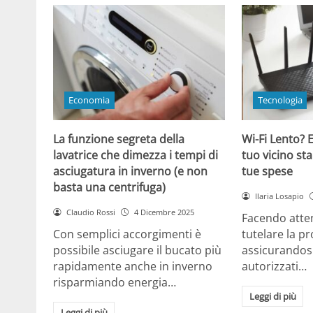
Economia
Tecnologia
La funzione segreta della
Wi-Fi Lento? E
lavatrice che dimezza i tempi di
tuo vicino sta
asciugatura in inverno (e non
tue spese
basta una centrifuga)
Ilaria Losapio
Claudio Rossi
4 Dicembre 2025
Facendo atten
Con semplici accorgimenti è
tutelare la pr
possibile asciugare il bucato più
assicurandosi
rapidamente anche in inverno
autorizzati…
risparmiando energia…
Leggi di più
Leggi di più