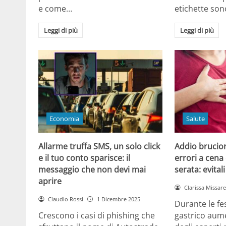
e come…
etichette son
Leggi di più
Leggi di più
Economia
Salute
Allarme truffa SMS, un solo click
Addio brucior
e il tuo conto sparisce: il
errori a cena 
messaggio che non devi mai
serata: evital
aprire
Clarissa Missarel
Claudio Rossi
1 Dicembre 2025
Durante le fes
Crescono i casi di phishing che
gastrico aume