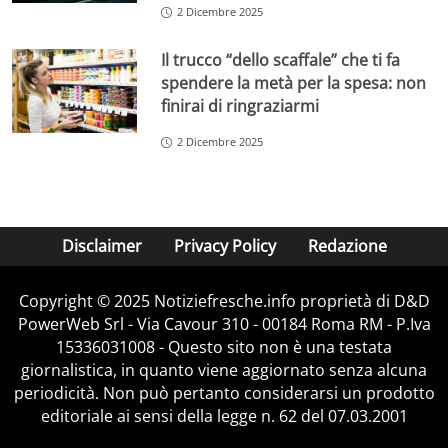
2 Dicembre 2025
Il trucco “dello scaffale” che ti fa
spendere la metà per la spesa: non
finirai di ringraziarmi
2 Dicembre 2025
Disclaimer
Privacy Policy
Redazione
Copyright © 2025 Notiziefresche.info proprietà di D&D
PowerWeb Srl - Via Cavour 310 - 00184 Roma RM - P.Iva
15336031008 - Questo sito non è una testata
giornalistica, in quanto viene aggiornato senza alcuna
periodicità. Non può pertanto considerarsi un prodotto
editoriale ai sensi della legge n. 62 del 07.03.2001