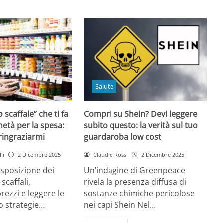
Salute
o scaffale” che ti fa
Compri su Shein? Devi leggere
età per la spesa:
subito questo: la verità sul tuo
 ringraziarmi
guardaroba low cost
li
2 Dicembre 2025
Claudio Rossi
2 Dicembre 2025
disposizione dei
Un’indagine di Greenpeace
 scaffali,
rivela la presenza diffusa di
rezzi e leggere le
sostanze chimiche pericolose
o strategie…
nei capi Shein Nel…