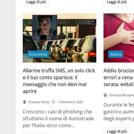
Leggi di più
Leggi di più
Economia
Salute
Allarme truffa SMS, un solo click
Addio brucior
e il tuo conto sparisce: il
errori a cena 
messaggio che non devi mai
serata: evital
aprire
Clarissa Missarel
Claudio Rossi
1 Dicembre 2025
Durante le fes
Crescono i casi di phishing che
gastrico aume
sfruttano il nome di Autostrade
degli esperti
per l’Italia: ecco come…
Leggi di più