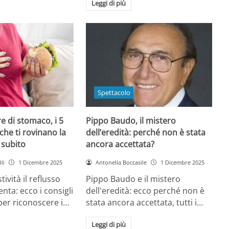
Leggi di più
Spettacolo
e di stomaco, i 5
Pippo Baudo, il mistero
che ti rovinano la
dell’eredità: perché non è stata
i subito
ancora accettata?
li
1 Dicembre 2025
Antonella Boccasile
1 Dicembre 2025
tività il reflusso
Pippo Baudo e il mistero
nta: ecco i consigli
dell'eredità: ecco perché non è
 per riconoscere i…
stata ancora accettata, tutti i…
Leggi di più