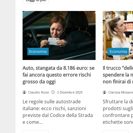
Economia
Economia
Auto, stangata da 8.186 euro: se
Il trucco “dell
fai ancora questo errore rischi
spendere la m
grosso da oggi
non finirai di
Claudio Rossi
2 Dicembre 2025
Clarissa Missarel
Le regole sulle autostrade
Sfruttare la 
italiane: ecco rischi, sanzioni
prodotti sugli
previste dal Codice della Strada
confrontare p
e come…
etichette son