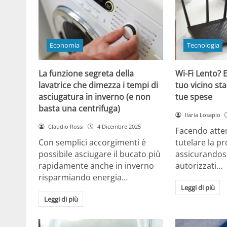
Economia
Tecnologia
La funzione segreta della
Wi-Fi Lento? E
lavatrice che dimezza i tempi di
tuo vicino sta
asciugatura in inverno (e non
tue spese
basta una centrifuga)
Ilaria Losapio
Claudio Rossi
4 Dicembre 2025
Facendo atten
Con semplici accorgimenti è
tutelare la pr
possibile asciugare il bucato più
assicurandosi
rapidamente anche in inverno
autorizzati…
risparmiando energia…
Leggi di più
Leggi di più