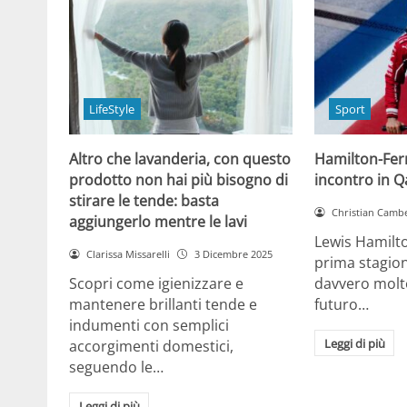
LifeStyle
Sport
Altro che lavanderia, con questo
Hamilton-Ferra
prodotto non hai più bisogno di
incontro in Qa
stirare le tende: basta
Christian Cambe
aggiungerlo mentre le lavi
Lewis Hamilt
Clarissa Missarelli
3 Dicembre 2025
prima stagion
Scopri come igienizzare e
davvero molto
mantenere brillanti tende e
futuro…
indumenti con semplici
Leggi di più
accorgimenti domestici,
seguendo le…
Leggi di più