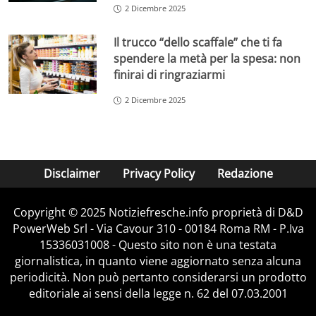
2 Dicembre 2025
Il trucco “dello scaffale” che ti fa
spendere la metà per la spesa: non
finirai di ringraziarmi
2 Dicembre 2025
Disclaimer
Privacy Policy
Redazione
Copyright © 2025 Notiziefresche.info proprietà di D&D
PowerWeb Srl - Via Cavour 310 - 00184 Roma RM - P.Iva
15336031008 - Questo sito non è una testata
giornalistica, in quanto viene aggiornato senza alcuna
periodicità. Non può pertanto considerarsi un prodotto
editoriale ai sensi della legge n. 62 del 07.03.2001