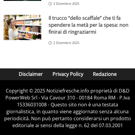
2 Dicembre 2025
Il trucco “dello scaffale” che ti fa
spendere la metà per la spesa: non
finirai di ringraziarmi
2 Dicembre 2025
Disclaimer
Privacy Policy
Redazione
Copyright © 2025 Notiziefresche.info proprietà di D&D
PowerWeb Srl - Via Cavour 310 - 00184 Roma RM - P.Iva
15336031008 - Questo sito non è una testata
giornalistica, in quanto viene aggiornato senza alcuna
periodicità. Non può pertanto considerarsi un prodotto
editoriale ai sensi della legge n. 62 del 07.03.2001