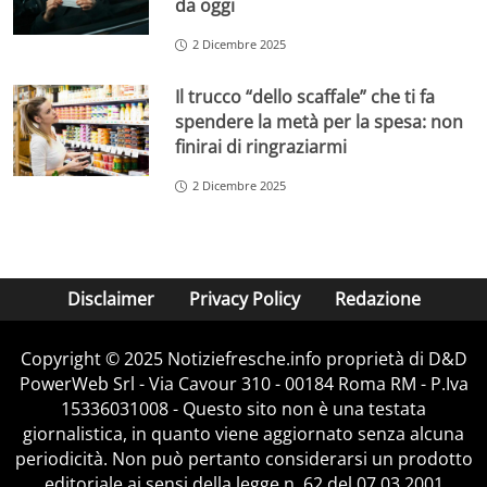
da oggi
2 Dicembre 2025
Il trucco “dello scaffale” che ti fa
spendere la metà per la spesa: non
finirai di ringraziarmi
2 Dicembre 2025
Disclaimer
Privacy Policy
Redazione
Copyright © 2025 Notiziefresche.info proprietà di D&D
PowerWeb Srl - Via Cavour 310 - 00184 Roma RM - P.Iva
15336031008 - Questo sito non è una testata
giornalistica, in quanto viene aggiornato senza alcuna
periodicità. Non può pertanto considerarsi un prodotto
editoriale ai sensi della legge n. 62 del 07.03.2001