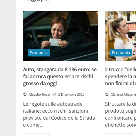
Economia
Economia
Auto, stangata da 8.186 euro: se
Il trucco “dell
fai ancora questo errore rischi
spendere la m
grosso da oggi
non finirai di
Claudio Rossi
2 Dicembre 2025
Clarissa Missarel
Le regole sulle autostrade
Sfruttare la 
italiane: ecco rischi, sanzioni
prodotti sugli
previste dal Codice della Strada
confrontare p
e come…
etichette son