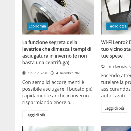
Economia
Tecnologia
La funzione segreta della
Wi-Fi Lento? E
lavatrice che dimezza i tempi di
tuo vicino sta
asciugatura in inverno (e non
tue spese
basta una centrifuga)
Ilaria Losapio
Claudio Rossi
4 Dicembre 2025
Facendo atten
Con semplici accorgimenti è
tutelare la pr
possibile asciugare il bucato più
assicurandosi
rapidamente anche in inverno
autorizzati…
risparmiando energia…
Leggi di più
Leggi di più