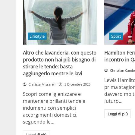
LifeStyle
Sport
Altro che lavanderia, con questo
Hamilton-Ferra
prodotto non hai più bisogno di
incontro in Qa
stirare le tende: basta
Christian Cambe
aggiungerlo mentre le lavi
Lewis Hamilt
Clarissa Missarelli
3 Dicembre 2025
prima stagion
Scopri come igienizzare e
davvero molto
mantenere brillanti tende e
futuro…
indumenti con semplici
Leggi di più
accorgimenti domestici,
seguendo le…
Leggi di più