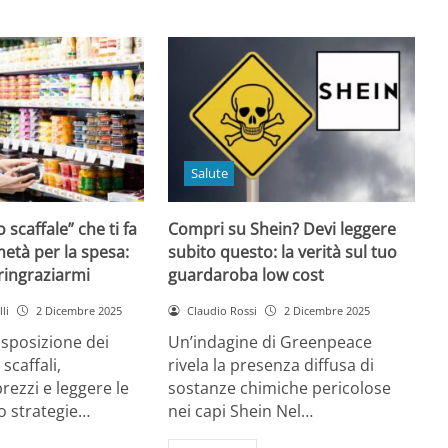
Salute
o scaffale” che ti fa
Compri su Shein? Devi leggere
età per la spesa:
subito questo: la verità sul tuo
 ringraziarmi
guardaroba low cost
li
2 Dicembre 2025
Claudio Rossi
2 Dicembre 2025
disposizione dei
Un’indagine di Greenpeace
 scaffali,
rivela la presenza diffusa di
rezzi e leggere le
sostanze chimiche pericolose
o strategie…
nei capi Shein Nel…