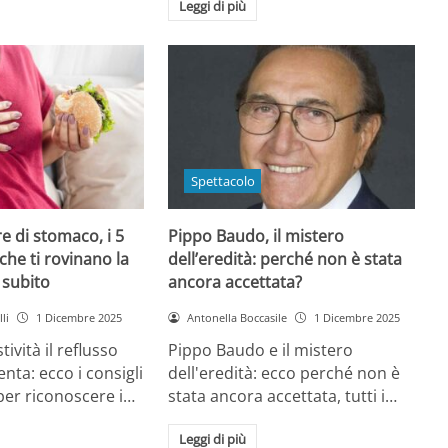
Leggi di più
Spettacolo
e di stomaco, i 5
Pippo Baudo, il mistero
che ti rovinano la
dell’eredità: perché non è stata
i subito
ancora accettata?
li
1 Dicembre 2025
Antonella Boccasile
1 Dicembre 2025
tività il reflusso
Pippo Baudo e il mistero
nta: ecco i consigli
dell'eredità: ecco perché non è
 per riconoscere i…
stata ancora accettata, tutti i…
Leggi di più