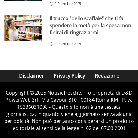
2 Dicembre 2025
Il trucco “dello scaffale” che ti fa
spendere la metà per la spesa: non
finirai di ringraziarmi
2 Dicembre 2025
Disclaimer
Privacy Policy
Redazione
Copyright © 2025 Notiziefresche.info proprietà di D&D
PowerWeb Srl - Via Cavour 310 - 00184 Roma RM - P.Iva
15336031008 - Questo sito non è una testata
giornalistica, in quanto viene aggiornato senza alcuna
periodicità. Non può pertanto considerarsi un prodotto
editoriale ai sensi della legge n. 62 del 07.03.2001