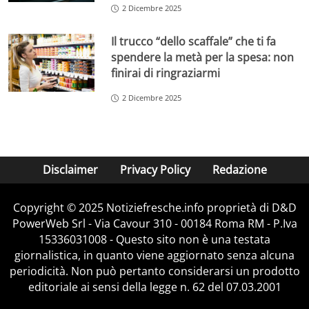
2 Dicembre 2025
Il trucco “dello scaffale” che ti fa
spendere la metà per la spesa: non
finirai di ringraziarmi
2 Dicembre 2025
Disclaimer
Privacy Policy
Redazione
Copyright © 2025 Notiziefresche.info proprietà di D&D
PowerWeb Srl - Via Cavour 310 - 00184 Roma RM - P.Iva
15336031008 - Questo sito non è una testata
giornalistica, in quanto viene aggiornato senza alcuna
periodicità. Non può pertanto considerarsi un prodotto
editoriale ai sensi della legge n. 62 del 07.03.2001