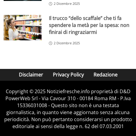
2 Dicembre 2025
Il trucco “dello scaffale” che ti fa
spendere la metà per la spesa: non
finirai di ringraziarmi
2 Dicembre 2025
Disclaimer
Privacy Policy
Redazione
Copyright © 2025 Notiziefresche.info proprietà di D&D
PowerWeb Srl - Via Cavour 310 - 00184 Roma RM - P.Iva
15336031008 - Questo sito non è una testata
giornalistica, in quanto viene aggiornato senza alcuna
periodicità. Non può pertanto considerarsi un prodotto
editoriale ai sensi della legge n. 62 del 07.03.2001