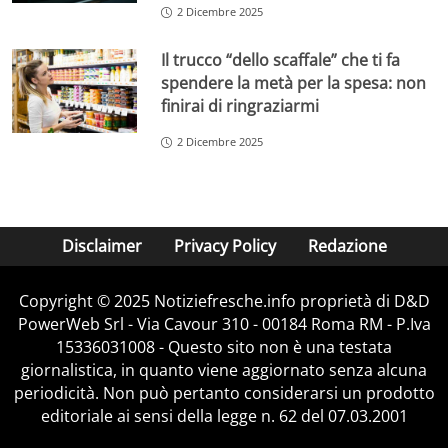
2 Dicembre 2025
Il trucco “dello scaffale” che ti fa
spendere la metà per la spesa: non
finirai di ringraziarmi
2 Dicembre 2025
Disclaimer
Privacy Policy
Redazione
Copyright © 2025 Notiziefresche.info proprietà di D&D
PowerWeb Srl - Via Cavour 310 - 00184 Roma RM - P.Iva
15336031008 - Questo sito non è una testata
giornalistica, in quanto viene aggiornato senza alcuna
periodicità. Non può pertanto considerarsi un prodotto
editoriale ai sensi della legge n. 62 del 07.03.2001