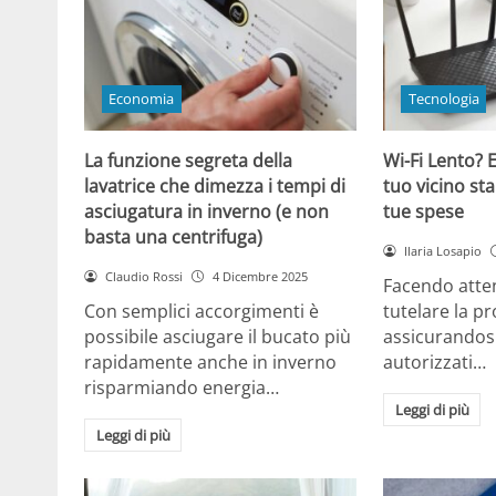
Economia
Tecnologia
La funzione segreta della
Wi-Fi Lento? E
lavatrice che dimezza i tempi di
tuo vicino sta
asciugatura in inverno (e non
tue spese
basta una centrifuga)
Ilaria Losapio
Claudio Rossi
4 Dicembre 2025
Facendo atten
Con semplici accorgimenti è
tutelare la pr
possibile asciugare il bucato più
assicurandosi
rapidamente anche in inverno
autorizzati…
risparmiando energia…
Leggi di più
Leggi di più