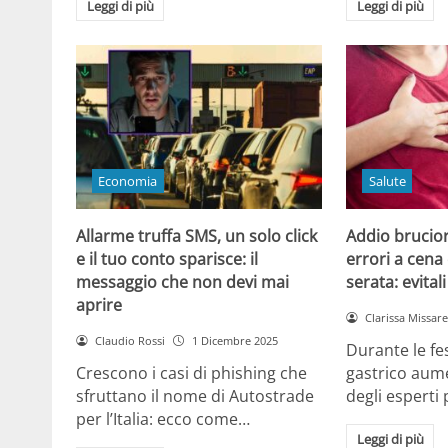
Leggi di più
Leggi di più
Economia
Salute
Allarme truffa SMS, un solo click
Addio brucior
e il tuo conto sparisce: il
errori a cena 
messaggio che non devi mai
serata: evital
aprire
Clarissa Missarel
Claudio Rossi
1 Dicembre 2025
Durante le fes
Crescono i casi di phishing che
gastrico aume
sfruttano il nome di Autostrade
degli esperti
per l’Italia: ecco come…
Leggi di più