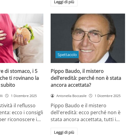
Leggi di più
Spettacolo
e di stomaco, i 5
Pippo Baudo, il mistero
che ti rovinano la
dell’eredità: perché non è stata
i subito
ancora accettata?
li
1 Dicembre 2025
Antonella Boccasile
1 Dicembre 2025
tività il reflusso
Pippo Baudo e il mistero
nta: ecco i consigli
dell'eredità: ecco perché non è
 per riconoscere i…
stata ancora accettata, tutti i…
Leggi di più