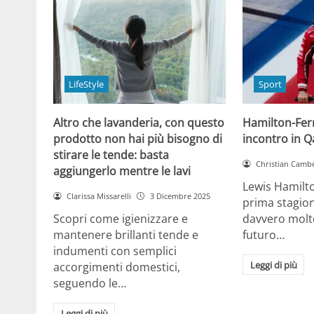
LifeStyle
Sport
Altro che lavanderia, con questo
Hamilton-Ferra
prodotto non hai più bisogno di
incontro in Qa
stirare le tende: basta
Christian Cambe
aggiungerlo mentre le lavi
Lewis Hamilt
Clarissa Missarelli
3 Dicembre 2025
prima stagion
Scopri come igienizzare e
davvero molto
mantenere brillanti tende e
futuro…
indumenti con semplici
Leggi di più
accorgimenti domestici,
seguendo le…
Leggi di più