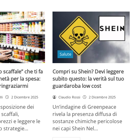
Salute
o scaffale” che ti fa
Compri su Shein? Devi leggere
età per la spesa:
subito questo: la verità sul tuo
 ringraziarmi
guardaroba low cost
li
2 Dicembre 2025
Claudio Rossi
2 Dicembre 2025
disposizione dei
Un’indagine di Greenpeace
 scaffali,
rivela la presenza diffusa di
rezzi e leggere le
sostanze chimiche pericolose
o strategie…
nei capi Shein Nel…