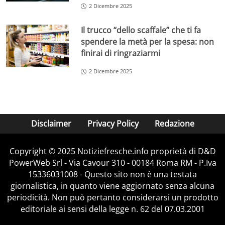
2 Dicembre 2025
Il trucco “dello scaffale” che ti fa
spendere la metà per la spesa: non
finirai di ringraziarmi
2 Dicembre 2025
Disclaimer
Privacy Policy
Redazione
Copyright © 2025 Notiziefresche.info proprietà di D&D
PowerWeb Srl - Via Cavour 310 - 00184 Roma RM - P.Iva
15336031008 - Questo sito non è una testata
giornalistica, in quanto viene aggiornato senza alcuna
periodicità. Non può pertanto considerarsi un prodotto
editoriale ai sensi della legge n. 62 del 07.03.2001