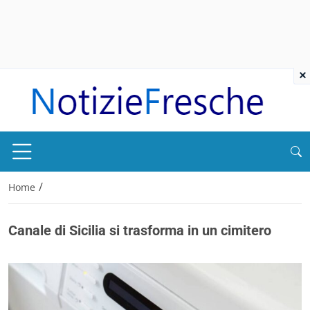
×
/
Home
Canale di Sicilia si trasforma in un cimitero