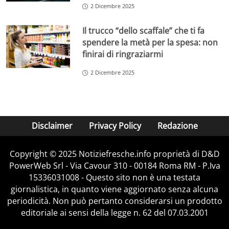
2 Dicembre 2025
Il trucco “dello scaffale” che ti fa
spendere la metà per la spesa: non
finirai di ringraziarmi
2 Dicembre 2025
Disclaimer
Privacy Policy
Redazione
Copyright © 2025 Notiziefresche.info proprietà di D&D
PowerWeb Srl - Via Cavour 310 - 00184 Roma RM - P.Iva
15336031008 - Questo sito non è una testata
giornalistica, in quanto viene aggiornato senza alcuna
periodicità. Non può pertanto considerarsi un prodotto
editoriale ai sensi della legge n. 62 del 07.03.2001