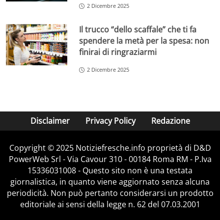
2 Dicembre 2025
Il trucco “dello scaffale” che ti fa
spendere la metà per la spesa: non
finirai di ringraziarmi
2 Dicembre 2025
Disclaimer
Privacy Policy
Redazione
Copyright © 2025 Notiziefresche.info proprietà di D&D
PowerWeb Srl - Via Cavour 310 - 00184 Roma RM - P.Iva
15336031008 - Questo sito non è una testata
giornalistica, in quanto viene aggiornato senza alcuna
periodicità. Non può pertanto considerarsi un prodotto
editoriale ai sensi della legge n. 62 del 07.03.2001