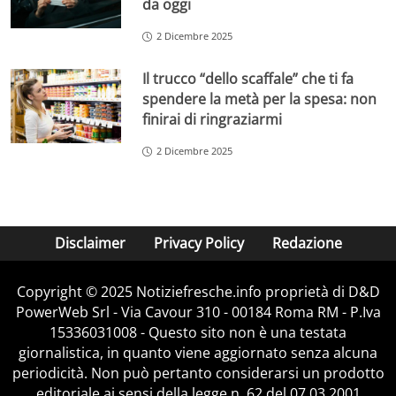
da oggi
2 Dicembre 2025
Il trucco “dello scaffale” che ti fa
spendere la metà per la spesa: non
finirai di ringraziarmi
2 Dicembre 2025
Disclaimer
Privacy Policy
Redazione
Copyright © 2025 Notiziefresche.info proprietà di D&D
PowerWeb Srl - Via Cavour 310 - 00184 Roma RM - P.Iva
15336031008 - Questo sito non è una testata
giornalistica, in quanto viene aggiornato senza alcuna
periodicità. Non può pertanto considerarsi un prodotto
editoriale ai sensi della legge n. 62 del 07.03.2001