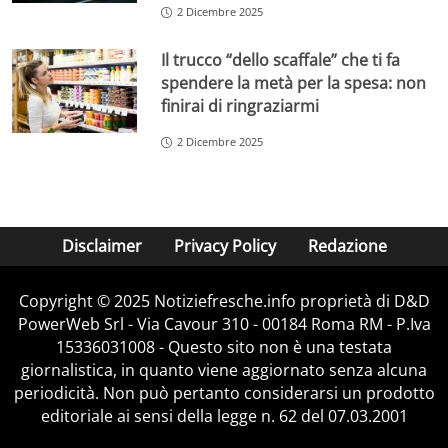
2 Dicembre 2025
Il trucco “dello scaffale” che ti fa
spendere la metà per la spesa: non
finirai di ringraziarmi
2 Dicembre 2025
Disclaimer
Privacy Policy
Redazione
Copyright © 2025 Notiziefresche.info proprietà di D&D
PowerWeb Srl - Via Cavour 310 - 00184 Roma RM - P.Iva
15336031008 - Questo sito non è una testata
giornalistica, in quanto viene aggiornato senza alcuna
periodicità. Non può pertanto considerarsi un prodotto
editoriale ai sensi della legge n. 62 del 07.03.2001