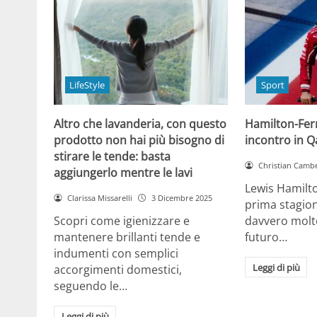
LifeStyle
Sport
Altro che lavanderia, con questo
Hamilton-Ferra
prodotto non hai più bisogno di
incontro in Qa
stirare le tende: basta
Christian Cambe
aggiungerlo mentre le lavi
Lewis Hamilt
Clarissa Missarelli
3 Dicembre 2025
prima stagion
Scopri come igienizzare e
davvero molto
mantenere brillanti tende e
futuro…
indumenti con semplici
Leggi di più
accorgimenti domestici,
seguendo le…
Leggi di più