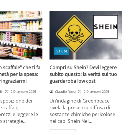
Salute
o scaffale” che ti fa
Compri su Shein? Devi leggere
età per la spesa:
subito questo: la verità sul tuo
 ringraziarmi
guardaroba low cost
li
2 Dicembre 2025
Claudio Rossi
2 Dicembre 2025
disposizione dei
Un’indagine di Greenpeace
 scaffali,
rivela la presenza diffusa di
rezzi e leggere le
sostanze chimiche pericolose
o strategie…
nei capi Shein Nel…