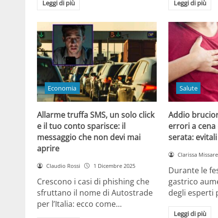
Leggi di più
Leggi di più
Economia
Salute
Allarme truffa SMS, un solo click
Addio brucior
e il tuo conto sparisce: il
errori a cena 
messaggio che non devi mai
serata: evital
aprire
Clarissa Missarel
Claudio Rossi
1 Dicembre 2025
Durante le fes
Crescono i casi di phishing che
gastrico aume
sfruttano il nome di Autostrade
degli esperti
per l’Italia: ecco come…
Leggi di più