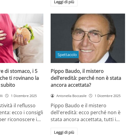
Leggi di più
Spettacolo
e di stomaco, i 5
Pippo Baudo, il mistero
che ti rovinano la
dell’eredità: perché non è stata
i subito
ancora accettata?
li
1 Dicembre 2025
Antonella Boccasile
1 Dicembre 2025
tività il reflusso
Pippo Baudo e il mistero
nta: ecco i consigli
dell'eredità: ecco perché non è
 per riconoscere i…
stata ancora accettata, tutti i…
Leggi di più