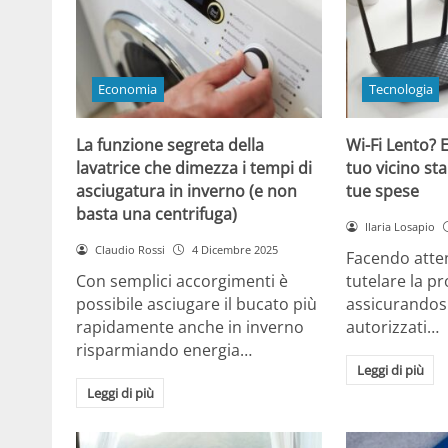
Economia
Tecnologia
La funzione segreta della
Wi-Fi Lento? E
lavatrice che dimezza i tempi di
tuo vicino sta
asciugatura in inverno (e non
tue spese
basta una centrifuga)
Ilaria Losapio
Claudio Rossi
4 Dicembre 2025
Facendo atten
Con semplici accorgimenti è
tutelare la pr
possibile asciugare il bucato più
assicurandosi
rapidamente anche in inverno
autorizzati…
risparmiando energia…
Leggi di più
Leggi di più