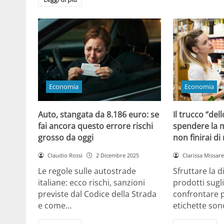
Economia
Economia
Auto, stangata da 8.186 euro: se
Il trucco “dell
fai ancora questo errore rischi
spendere la m
grosso da oggi
non finirai di
Claudio Rossi
2 Dicembre 2025
Clarissa Missarel
Le regole sulle autostrade
Sfruttare la 
italiane: ecco rischi, sanzioni
prodotti sugli
previste dal Codice della Strada
confrontare p
e come…
etichette son