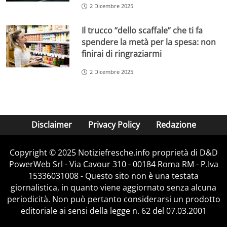
2 Dicembre 2025
Il trucco “dello scaffale” che ti fa
spendere la metà per la spesa: non
finirai di ringraziarmi
2 Dicembre 2025
Disclaimer
Privacy Policy
Redazione
Copyright © 2025 Notiziefresche.info proprietà di D&D
PowerWeb Srl - Via Cavour 310 - 00184 Roma RM - P.Iva
15336031008 - Questo sito non è una testata
giornalistica, in quanto viene aggiornato senza alcuna
periodicità. Non può pertanto considerarsi un prodotto
editoriale ai sensi della legge n. 62 del 07.03.2001