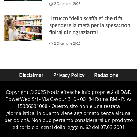
2 Dicembre 2025
Il trucco “dello scaffale” che ti fa
spendere la metà per la spesa: non
finirai di ringraziarmi
2 Dicembre 2025
Disclaimer
Privacy Policy
Redazione
Copyright © 2025 Notiziefresche.info proprietà di D&D
PowerWeb Srl - Via Cavour 310 - 00184 Roma RM - P.Iva
15336031008 - Questo sito non è una testata
giornalistica, in quanto viene aggiornato senza alcuna
periodicità. Non può pertanto considerarsi un prodotto
editoriale ai sensi della legge n. 62 del 07.03.2001