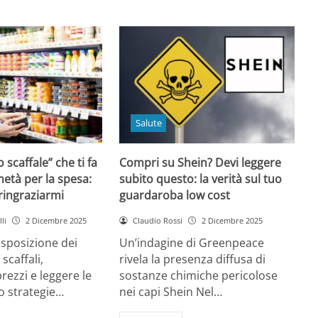
Salute
o scaffale” che ti fa
Compri su Shein? Devi leggere
età per la spesa:
subito questo: la verità sul tuo
 ringraziarmi
guardaroba low cost
li
2 Dicembre 2025
Claudio Rossi
2 Dicembre 2025
disposizione dei
Un’indagine di Greenpeace
 scaffali,
rivela la presenza diffusa di
rezzi e leggere le
sostanze chimiche pericolose
o strategie…
nei capi Shein Nel…