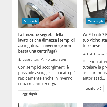
Economia
Tecnologia
La funzione segreta della
Wi-Fi Lento? E
lavatrice che dimezza i tempi di
tuo vicino sta
asciugatura in inverno (e non
tue spese
basta una centrifuga)
Ilaria Losapio
Claudio Rossi
4 Dicembre 2025
Facendo atten
Con semplici accorgimenti è
tutelare la pr
possibile asciugare il bucato più
assicurandosi
rapidamente anche in inverno
autorizzati…
risparmiando energia…
Leggi di più
Leggi di più