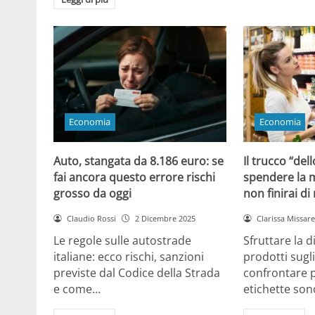
Economia
Economia
Auto, stangata da 8.186 euro: se
Il trucco “dell
fai ancora questo errore rischi
spendere la m
grosso da oggi
non finirai di
Claudio Rossi
2 Dicembre 2025
Clarissa Missarel
Le regole sulle autostrade
Sfruttare la 
italiane: ecco rischi, sanzioni
prodotti sugli
previste dal Codice della Strada
confrontare p
e come…
etichette son