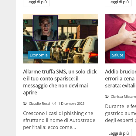
Leggi di più
Leggi di più
Economia
Salute
Allarme truffa SMS, un solo click
Addio brucior
e il tuo conto sparisce: il
errori a cena 
messaggio che non devi mai
serata: evital
aprire
Clarissa Missarel
Claudio Rossi
1 Dicembre 2025
Durante le fes
Crescono i casi di phishing che
gastrico aume
sfruttano il nome di Autostrade
degli esperti
per l’Italia: ecco come…
Leggi di più