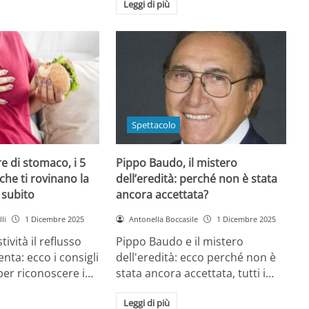
Leggi di più
Spettacolo
e di stomaco, i 5
Pippo Baudo, il mistero
che ti rovinano la
dell’eredità: perché non è stata
i subito
ancora accettata?
li
1 Dicembre 2025
Antonella Boccasile
1 Dicembre 2025
tività il reflusso
Pippo Baudo e il mistero
nta: ecco i consigli
dell'eredità: ecco perché non è
 per riconoscere i…
stata ancora accettata, tutti i…
Leggi di più