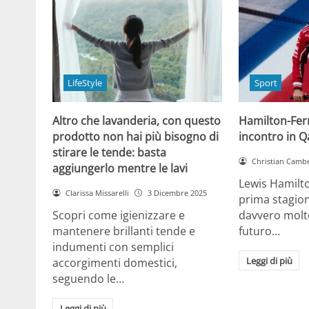
LifeStyle
Sport
Altro che lavanderia, con questo
Hamilton-Ferra
prodotto non hai più bisogno di
incontro in Qa
stirare le tende: basta
Christian Cambe
aggiungerlo mentre le lavi
Lewis Hamilt
Clarissa Missarelli
3 Dicembre 2025
prima stagion
Scopri come igienizzare e
davvero molto
mantenere brillanti tende e
futuro…
indumenti con semplici
Leggi di più
accorgimenti domestici,
seguendo le…
Leggi di più