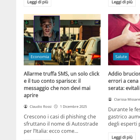
Leggi di più
Leggi di più
Economia
Salute
Allarme truffa SMS, un solo click
Addio brucior
e il tuo conto sparisce: il
errori a cena 
messaggio che non devi mai
serata: evital
aprire
Clarissa Missarel
Claudio Rossi
1 Dicembre 2025
Durante le fes
Crescono i casi di phishing che
gastrico aume
sfruttano il nome di Autostrade
degli esperti
per l’Italia: ecco come…
Leggi di più