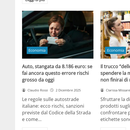
Economia
Economia
Auto, stangata da 8.186 euro: se
Il trucco “dell
fai ancora questo errore rischi
spendere la m
grosso da oggi
non finirai di
Claudio Rossi
2 Dicembre 2025
Clarissa Missarel
Le regole sulle autostrade
Sfruttare la 
italiane: ecco rischi, sanzioni
prodotti sugli
previste dal Codice della Strada
confrontare p
e come…
etichette son