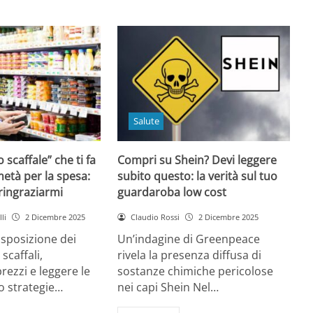
Salute
o scaffale” che ti fa
Compri su Shein? Devi leggere
età per la spesa:
subito questo: la verità sul tuo
 ringraziarmi
guardaroba low cost
li
2 Dicembre 2025
Claudio Rossi
2 Dicembre 2025
disposizione dei
Un’indagine di Greenpeace
 scaffali,
rivela la presenza diffusa di
rezzi e leggere le
sostanze chimiche pericolose
o strategie…
nei capi Shein Nel…