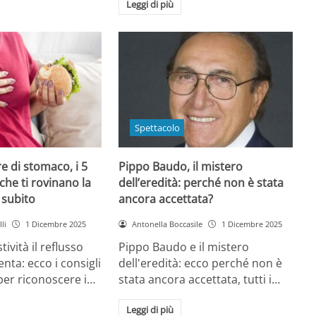
Leggi di più
Spettacolo
e di stomaco, i 5
Pippo Baudo, il mistero
che ti rovinano la
dell’eredità: perché non è stata
i subito
ancora accettata?
li
1 Dicembre 2025
Antonella Boccasile
1 Dicembre 2025
tività il reflusso
Pippo Baudo e il mistero
nta: ecco i consigli
dell'eredità: ecco perché non è
 per riconoscere i…
stata ancora accettata, tutti i…
Leggi di più