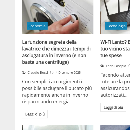
Economia
Tecnologia
La funzione segreta della
Wi-Fi Lento? E
lavatrice che dimezza i tempi di
tuo vicino sta
asciugatura in inverno (e non
tue spese
basta una centrifuga)
Ilaria Losapio
Claudio Rossi
4 Dicembre 2025
Facendo atten
Con semplici accorgimenti è
tutelare la pr
possibile asciugare il bucato più
assicurandosi
rapidamente anche in inverno
autorizzati…
risparmiando energia…
Leggi di più
Leggi di più