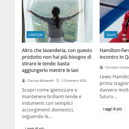
LifeStyle
Sport
Altro che lavanderia, con questo
Hamilton-Ferra
prodotto non hai più bisogno di
incontro in Qa
stirare le tende: basta
Christian Cambe
aggiungerlo mentre le lavi
Lewis Hamilt
Clarissa Missarelli
3 Dicembre 2025
prima stagion
Scopri come igienizzare e
davvero molto
mantenere brillanti tende e
futuro…
indumenti con semplici
Leggi di più
accorgimenti domestici,
seguendo le…
Leggi di più