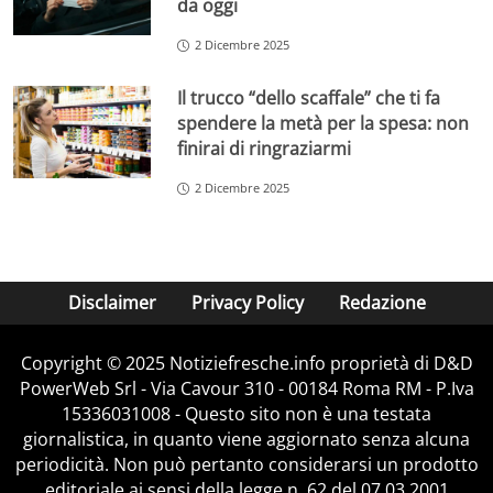
da oggi
2 Dicembre 2025
Il trucco “dello scaffale” che ti fa
spendere la metà per la spesa: non
finirai di ringraziarmi
2 Dicembre 2025
Disclaimer
Privacy Policy
Redazione
Copyright © 2025 Notiziefresche.info proprietà di D&D
PowerWeb Srl - Via Cavour 310 - 00184 Roma RM - P.Iva
15336031008 - Questo sito non è una testata
giornalistica, in quanto viene aggiornato senza alcuna
periodicità. Non può pertanto considerarsi un prodotto
editoriale ai sensi della legge n. 62 del 07.03.2001