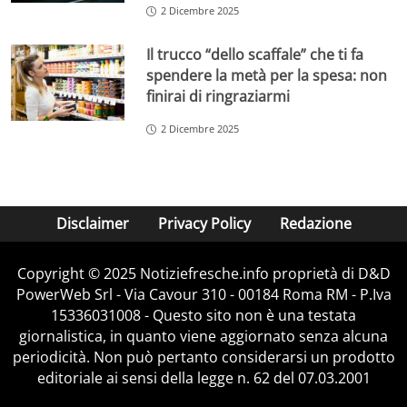
2 Dicembre 2025
Il trucco “dello scaffale” che ti fa
spendere la metà per la spesa: non
finirai di ringraziarmi
2 Dicembre 2025
Disclaimer
Privacy Policy
Redazione
Copyright © 2025 Notiziefresche.info proprietà di D&D
PowerWeb Srl - Via Cavour 310 - 00184 Roma RM - P.Iva
15336031008 - Questo sito non è una testata
giornalistica, in quanto viene aggiornato senza alcuna
periodicità. Non può pertanto considerarsi un prodotto
editoriale ai sensi della legge n. 62 del 07.03.2001