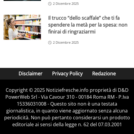
2 Dicembre 2025
Il trucco “dello scaffale” che ti fa
spendere la metà per la spesa: non
finirai di ringraziarmi
2 Dicembre 2025
Disclaimer
Privacy Policy
Redazione
Copyright © 2025 Notiziefresche.info proprietà di D&D
PowerWeb Srl - Via Cavour 310 - 00184 Roma RM - P.Iva
15336031008 - Questo sito non è una testata
giornalistica, in quanto viene aggiornato senza alcuna
periodicità. Non può pertanto considerarsi un prodotto
editoriale ai sensi della legge n. 62 del 07.03.2001