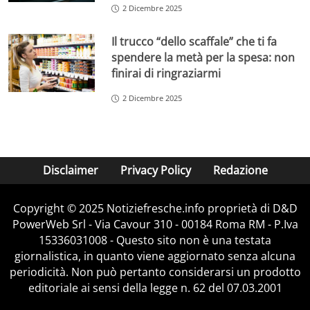
2 Dicembre 2025
Il trucco “dello scaffale” che ti fa
spendere la metà per la spesa: non
finirai di ringraziarmi
2 Dicembre 2025
Disclaimer
Privacy Policy
Redazione
Copyright © 2025 Notiziefresche.info proprietà di D&D
PowerWeb Srl - Via Cavour 310 - 00184 Roma RM - P.Iva
15336031008 - Questo sito non è una testata
giornalistica, in quanto viene aggiornato senza alcuna
periodicità. Non può pertanto considerarsi un prodotto
editoriale ai sensi della legge n. 62 del 07.03.2001