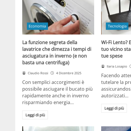
Economia
Tecnologia
La funzione segreta della
Wi-Fi Lento? E
lavatrice che dimezza i tempi di
tuo vicino sta
asciugatura in inverno (e non
tue spese
basta una centrifuga)
Ilaria Losapio
Claudio Rossi
4 Dicembre 2025
Facendo atten
Con semplici accorgimenti è
tutelare la pr
possibile asciugare il bucato più
assicurandosi
rapidamente anche in inverno
autorizzati…
risparmiando energia…
Leggi di più
Leggi di più