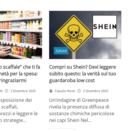
Salute
o scaffale” che ti fa
Compri su Shein? Devi leggere
età per la spesa:
subito questo: la verità sul tuo
 ringraziarmi
guardaroba low cost
li
2 Dicembre 2025
Claudio Rossi
2 Dicembre 2025
disposizione dei
Un’indagine di Greenpeace
 scaffali,
rivela la presenza diffusa di
rezzi e leggere le
sostanze chimiche pericolose
o strategie…
nei capi Shein Nel…