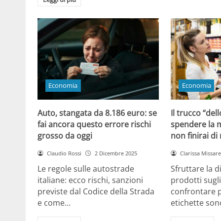
Economia
Economia
Auto, stangata da 8.186 euro: se
Il trucco “dell
fai ancora questo errore rischi
spendere la m
grosso da oggi
non finirai di
Claudio Rossi
2 Dicembre 2025
Clarissa Missarel
Le regole sulle autostrade
Sfruttare la 
italiane: ecco rischi, sanzioni
prodotti sugli
previste dal Codice della Strada
confrontare p
e come…
etichette son