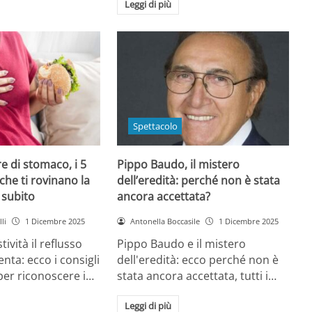
Leggi di più
Spettacolo
e di stomaco, i 5
Pippo Baudo, il mistero
che ti rovinano la
dell’eredità: perché non è stata
i subito
ancora accettata?
li
1 Dicembre 2025
Antonella Boccasile
1 Dicembre 2025
tività il reflusso
Pippo Baudo e il mistero
nta: ecco i consigli
dell'eredità: ecco perché non è
 per riconoscere i…
stata ancora accettata, tutti i…
Leggi di più