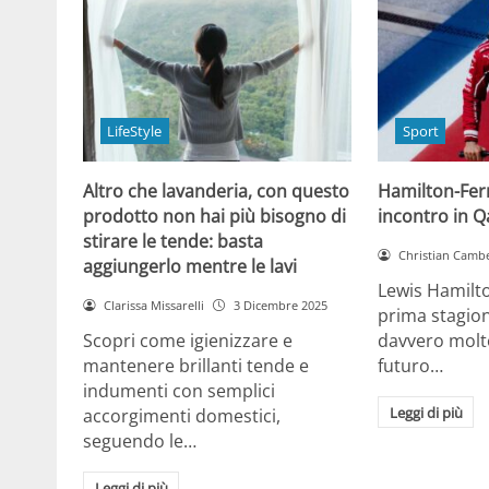
LifeStyle
Sport
Altro che lavanderia, con questo
Hamilton-Ferra
prodotto non hai più bisogno di
incontro in Qa
stirare le tende: basta
Christian Cambe
aggiungerlo mentre le lavi
Lewis Hamilt
Clarissa Missarelli
3 Dicembre 2025
prima stagion
Scopri come igienizzare e
davvero molto
mantenere brillanti tende e
futuro…
indumenti con semplici
Leggi di più
accorgimenti domestici,
seguendo le…
Leggi di più