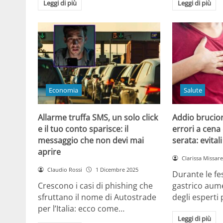
Leggi di più
Leggi di più
Economia
Salute
Allarme truffa SMS, un solo click
Addio brucior
e il tuo conto sparisce: il
errori a cena 
messaggio che non devi mai
serata: evital
aprire
Clarissa Missarel
Claudio Rossi
1 Dicembre 2025
Durante le fes
Crescono i casi di phishing che
gastrico aume
sfruttano il nome di Autostrade
degli esperti
per l’Italia: ecco come…
Leggi di più