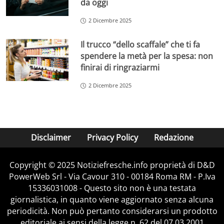
da oggi
2 Dicembre 2025
Il trucco “dello scaffale” che ti fa
spendere la metà per la spesa: non
finirai di ringraziarmi
2 Dicembre 2025
Disclaimer
Privacy Policy
Redazione
Copyright © 2025 Notiziefresche.info proprietà di D&D
PowerWeb Srl - Via Cavour 310 - 00184 Roma RM - P.Iva
15336031008 - Questo sito non è una testata
giornalistica, in quanto viene aggiornato senza alcuna
periodicità. Non può pertanto considerarsi un prodotto
editoriale ai sensi della legge n. 62 del 07.03.2001