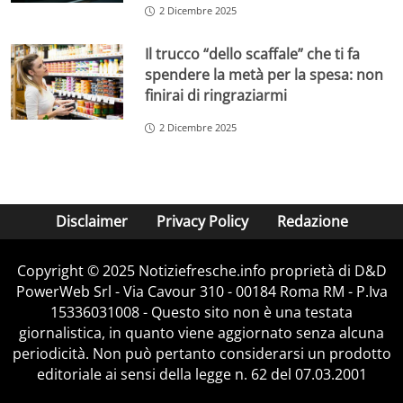
2 Dicembre 2025
Il trucco “dello scaffale” che ti fa
spendere la metà per la spesa: non
finirai di ringraziarmi
2 Dicembre 2025
Disclaimer
Privacy Policy
Redazione
Copyright © 2025 Notiziefresche.info proprietà di D&D
PowerWeb Srl - Via Cavour 310 - 00184 Roma RM - P.Iva
15336031008 - Questo sito non è una testata
giornalistica, in quanto viene aggiornato senza alcuna
periodicità. Non può pertanto considerarsi un prodotto
editoriale ai sensi della legge n. 62 del 07.03.2001