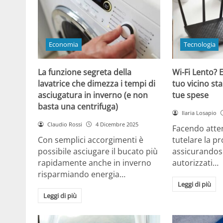
Economia
Tecnologia
La funzione segreta della
Wi-Fi Lento? E
lavatrice che dimezza i tempi di
tuo vicino sta
asciugatura in inverno (e non
tue spese
basta una centrifuga)
Ilaria Losapio
Claudio Rossi
4 Dicembre 2025
Facendo atten
Con semplici accorgimenti è
tutelare la pr
possibile asciugare il bucato più
assicurandosi
rapidamente anche in inverno
autorizzati…
risparmiando energia…
Leggi di più
Leggi di più