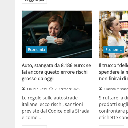
Economia
Economia
Auto, stangata da 8.186 euro: se
Il trucco “dell
fai ancora questo errore rischi
spendere la m
grosso da oggi
non finirai di
Claudio Rossi
2 Dicembre 2025
Clarissa Missarel
Le regole sulle autostrade
Sfruttare la 
italiane: ecco rischi, sanzioni
prodotti sugli
previste dal Codice della Strada
confrontare p
e come…
etichette son