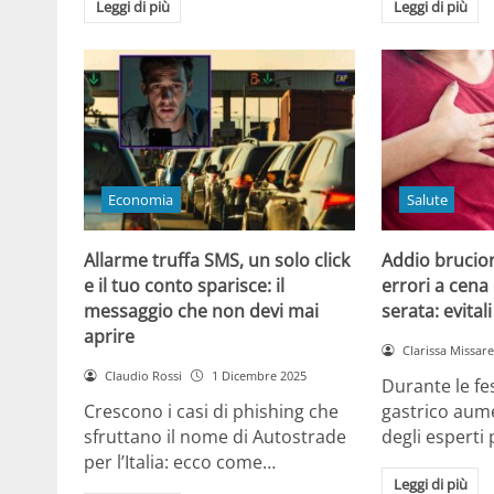
Leggi di più
Leggi di più
Economia
Salute
Allarme truffa SMS, un solo click
Addio brucior
e il tuo conto sparisce: il
errori a cena 
messaggio che non devi mai
serata: evital
aprire
Clarissa Missarel
Claudio Rossi
1 Dicembre 2025
Durante le fes
Crescono i casi di phishing che
gastrico aume
sfruttano il nome di Autostrade
degli esperti
per l’Italia: ecco come…
Leggi di più