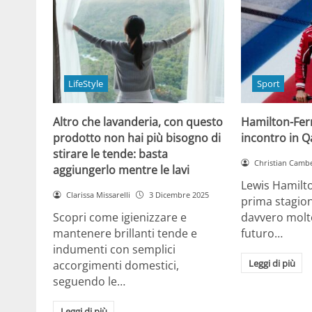
LifeStyle
Sport
Altro che lavanderia, con questo
Hamilton-Ferra
prodotto non hai più bisogno di
incontro in Qa
stirare le tende: basta
Christian Cambe
aggiungerlo mentre le lavi
Lewis Hamilt
Clarissa Missarelli
3 Dicembre 2025
prima stagion
Scopri come igienizzare e
davvero molto
mantenere brillanti tende e
futuro…
indumenti con semplici
Leggi di più
accorgimenti domestici,
seguendo le…
Leggi di più