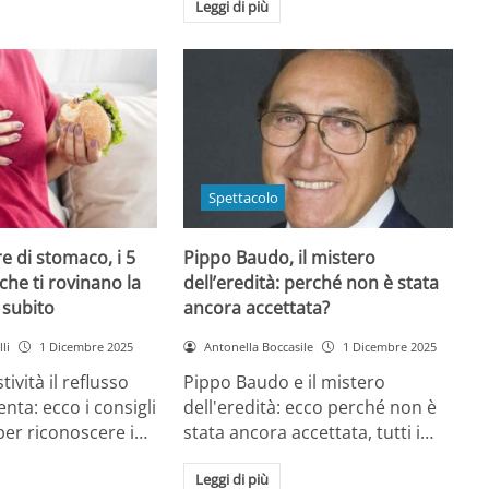
Leggi di più
Spettacolo
e di stomaco, i 5
Pippo Baudo, il mistero
che ti rovinano la
dell’eredità: perché non è stata
i subito
ancora accettata?
li
1 Dicembre 2025
Antonella Boccasile
1 Dicembre 2025
tività il reflusso
Pippo Baudo e il mistero
nta: ecco i consigli
dell'eredità: ecco perché non è
 per riconoscere i…
stata ancora accettata, tutti i…
Leggi di più