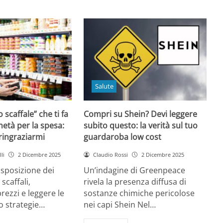
Salute
o scaffale” che ti fa
Compri su Shein? Devi leggere
età per la spesa:
subito questo: la verità sul tuo
 ringraziarmi
guardaroba low cost
li
2 Dicembre 2025
Claudio Rossi
2 Dicembre 2025
disposizione dei
Un’indagine di Greenpeace
 scaffali,
rivela la presenza diffusa di
rezzi e leggere le
sostanze chimiche pericolose
o strategie…
nei capi Shein Nel…