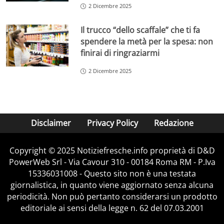
2 Dicembre 2025
Il trucco “dello scaffale” che ti fa
spendere la metà per la spesa: non
finirai di ringraziarmi
2 Dicembre 2025
Disclaimer
Privacy Policy
Redazione
Copyright © 2025 Notiziefresche.info proprietà di D&D
PowerWeb Srl - Via Cavour 310 - 00184 Roma RM - P.Iva
15336031008 - Questo sito non è una testata
giornalistica, in quanto viene aggiornato senza alcuna
periodicità. Non può pertanto considerarsi un prodotto
editoriale ai sensi della legge n. 62 del 07.03.2001